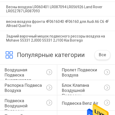
Весны воздуха LR060401 LR087094 LR056926 Land Rover
LR052787 LR087093
весна воздуха фронта 4F0616040 4F06160 для Audi A6 C6 4F
Allroad Quattro
Задний варочный мешок подвесного рессоры воздуха на
Mohave 55331 2J000 55331 2J100 Kia Borrego
Популярные категории
Все
Воздушная 
Пролет Подвески 
Подвеска 
Воздуха
Амортизатор 
Распорка Подвеса 
Блок Клапана 
Ударов
Воздуха
Воздушной 
Подвески
Подвеска 
Подвеска Benz Air
Воздушной 
Подвески