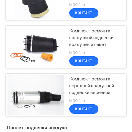
MOQ:1 шт.
КОНТАКТ
Комплект ремонта
воздушной подвески
воздушный пакет
воздушная подвеска
MOQ:1 шт.
воздушная пружина для
КОНТАКТ
Range Rover L322 2002-
2012 OE RNB000740
RNB000750
Комплект ремонта
передней воздушной
подвески весенний
мешок для Land Rover
MOQ:1 шт.
Range Vogue L405
КОНТАКТ
LR056926 LR056924
LR060399 LR060401
22271123
Пролет подвески воздуха