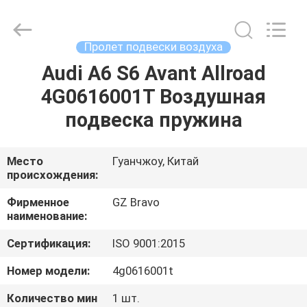
BMW
X5
поставщик.
Copyright
©
Пролет подвески воздуха
2020
-
2025
Audi A6 S6 Avant Allroad
ДОМ
air-
suspensionshock.com.
4G0616001T Воздушная
All
Rights
Reserved.
ПРОДУКТЫ
подвеска пружина
Developed
by
ECER
О
Место
Гуанчжоу, Китай
происхождения:
НАС
Фирменное
GZ Bravo
наименование:
ПУТЕШЕСТВИЕ
Сертификация:
ISO 9001:2015
ФАБРИКИ
Номер модели:
4g0616001t
ПРОВЕРКА
Количество мин
1 шт.