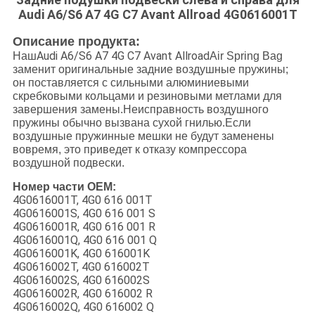
Audi A6/S6 A7 4G C7 Avant Allroad 4G0616001T
Описание продукта:
Audi A6/S6 A7 4G C7 Avant Allroad
Наш
Air Spring Bag
заменит оригинальные задние воздушные пружины;
он поставляется с сильными алюминиевыми
скребковыми кольцами и резиновыми метлами для
завершения замены.Неисправность воздушного
пружины обычно вызвана сухой гнилью.Если
воздушные пружинные мешки не будут заменены
вовремя, это приведет к отказу компрессора
воздушной подвески.
Номер части OEM:
4G0616001T, 4G0 616 001T
4G0616001S, 4G0 616 001 S
4G0616001R, 4G0 616 001 R
4G0616001Q, 4G0 616 001 Q
4G0616001K, 4G0 616001K
4G0616002T, 4G0 616002T
4G0616002S, 4G0 616002S
4G0616002R, 4G0 616002 R
4G0616002Q, 4G0 616002 Q