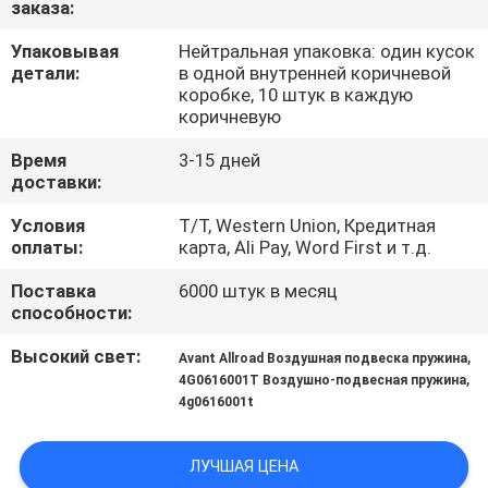
заказа:
КАЧЕСТВА
Упаковывая
Нейтральная упаковка: один кусок
детали:
в одной внутренней коричневой
СВЯЖИТЕСЬ
коробке, 10 штук в каждую
МЫ
коричневую
Время
3-15 дней
доставки:
СПРОСИТЕ
ЦИТАТУ
Условия
T/T, Western Union, Кредитная
оплаты:
карта, Ali Pay, Word First и т.д.
Поставка
6000 штук в месяц
способности:
Высокий свет:
,
Avant Allroad Воздушная подвеска пружина
,
4G0616001T Воздушно-подвесная пружина
4g0616001t
ЛУЧШАЯ ЦЕНА