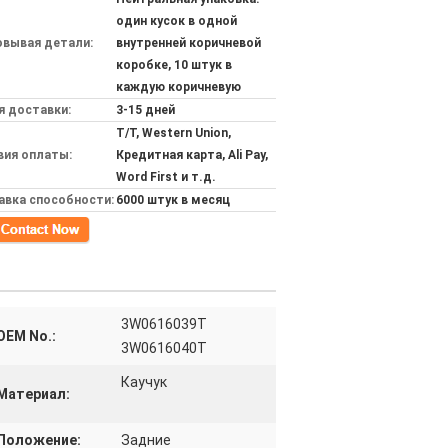
один кусок в одной
овывая детали:
внутренней коричневой
коробке, 10 штук в
каждую коричневую
я доставки:
3-15 дней
T/T, Western Union,
вия оплаты:
Кредитная карта, Ali Pay,
Word First и т.д.
авка способности:
6000 штук в месяц
кт
3W0616039T
OEM No.:
3W0616040T
Каучук
Материал:
Положение:
Задние