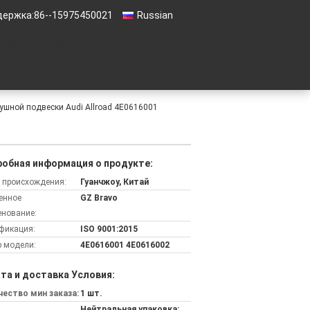
держка:
86--15975450021
Russian
тправить запрос
ушной подвески Audi Allroad 4E0616001
обная информация о продукте:
 происхождения:
Гуанчжоу, Китай
енное
GZ Bravo
нование:
фикация:
ISO 9001:2015
 модели:
4E0616001 4E0616002
та и доставка Условия:
ество мин заказа:
1 шт.
Нейтральная упаковка: