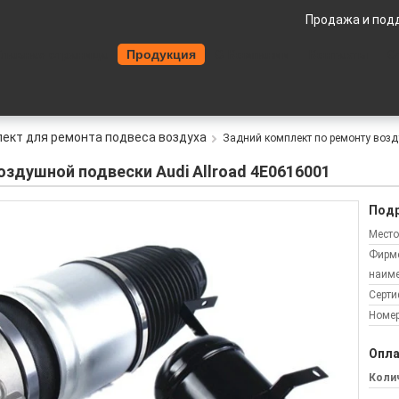
Продажа и под
Главная страница
Продукция
О Компании
Контакты
О
ект для ремонта подвеса воздуха
Задний комплект по ремонту возд
здушной подвески Audi Allroad 4E0616001
Подр
Место
Фирм
наиме
Серти
Номер
Опла
Колич