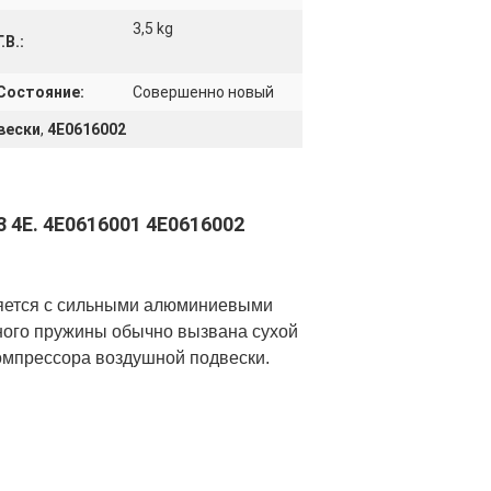
3,5 kg
Г.В.:
Состояние:
Совершенно новый
вески
,
4E0616002
 4E.
4E0616001 4E0616002
ляется с сильными алюминиевыми
ого пружины обычно вызвана сухой
омпрессора воздушной подвески.