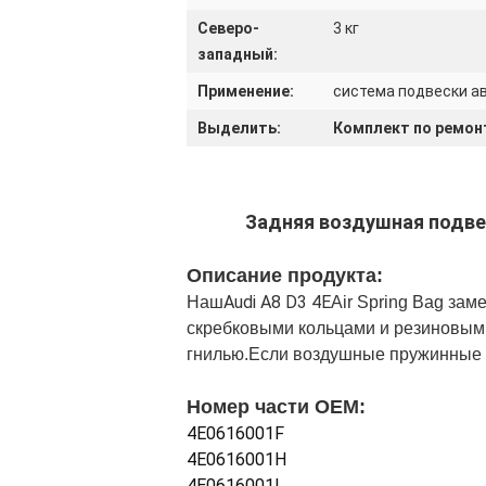
Северо-
3 кг
западный:
Применение:
система подвески а
Выделить:
Комплект по ремонт
Задняя воздушная подвес
Описание продукта:
Audi A8 D3 4E
Наш
Air Spring Bag за
скребковыми кольцами и резиновым
гнилью.Если воздушные пружинные м
Номер части OEM:
4E0616001F
4E0616001H
4E0616001L