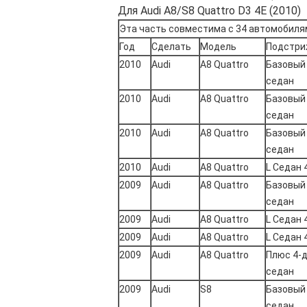
Для Audi A8/S8 Quattro D3 4E (2010)
Эта часть совместима с 34 автомобиля
Год
Сделать
Модель
Подстри
2010
Audi
А8 Quattro
Базовый
седан
2010
Audi
А8 Quattro
Базовый
седан
2010
Audi
А8 Quattro
Базовый
седан
2010
Audi
А8 Quattro
L Седан 
2009
Audi
А8 Quattro
Базовый
седан
2009
Audi
А8 Quattro
L Седан 
2009
Audi
А8 Quattro
L Седан 
2009
Audi
А8 Quattro
Плюс 4-
седан
2009
Audi
S8
Базовый
седан