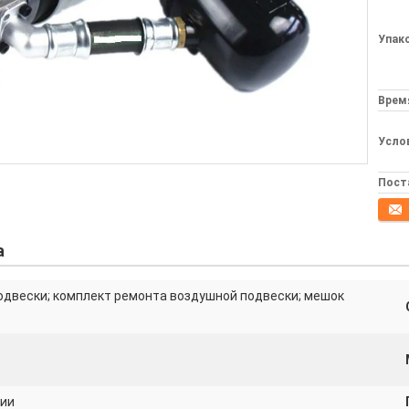
Упак
Врем
Усло
Пост
конта
а
одвески; комплект ремонта воздушной подвески; мешок
ции