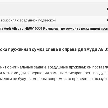
втомобиля с воздушной подвеской
у Audi Allroad
,
4E0616001 Комплект по ремонту воздушной под
ка пружинная сумка слева и справа для
Ауди А8 D3
менит оригинальные задние воздушные пружины; он постав
и метлами для завершения замены.Неисправность воздушн
ешки не будут заменены вовремя, это приведет к отказу к