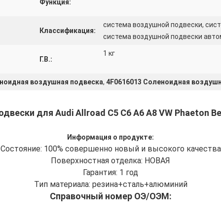
Функция:
система воздушной подвески, сис
Классификация:
система воздушной подвески авт
1 кг
Г.В.:
леноидная воздушная подвеска
,
4F0616013 Соленоидная воздушн
двески для Audi Allroad C5 C6 A6 A8 VW Phaeton Ben
Информация о продукте:
Состояние: 100% совершенно новый и высокого качества
Поверхностная отделка: НОВАЯ
Гарантия: 1 год
Тип материала: резина+сталь+алюминий
Справочный номер ОЭ/ОЭМ: