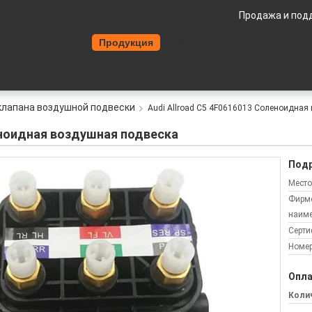
Продажа и под
Главная страница
Продукция
О Компании
Контакты
О
клапана воздушной подвески
Audi Allroad C5 4F0616013 Соленоидная
еноидная воздушная подвеска
Подр
Место
Фирм
наиме
Серти
Номер
Опла
Колич