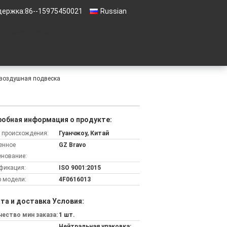
держка:
86--15975450021
Russian
тправить запрос
 воздушная подвеска
обная информация о продукте:
 происхождения:
Гуанчжоу, Китай
енное
GZ Bravo
нование:
фикация:
ISO 9001:2015
 модели:
4F0616013
та и доставка Условия:
ество мин заказа:
1 шт.
Нейтральная упаковка: