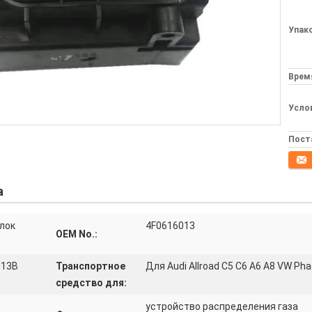
Упак
Врем
Усло
Пост
конта
а
лок
4F0616013
OEM No.:
013B
Транспортное
Для Audi Allroad C5 C6 A6 A8 VW Pha
средство для:
устройство распределения газа