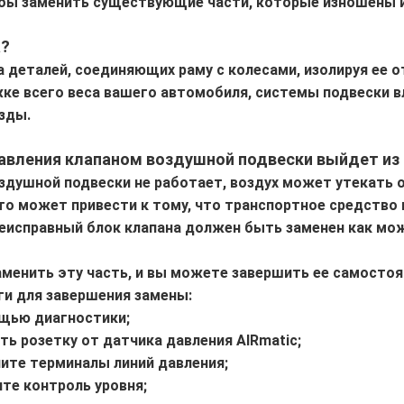
обы заменить существующие части, которые изношены 
а?
 деталей, соединяющих раму с колесами, изолируя ее о
ке всего веса вашего автомобиля, системы подвески в
зды.
равления клапаном воздушной подвески выйдет из
оздушной подвески не работает, воздух может утекать 
что может привести к тому, что транспортное средство
еисправный блок клапана должен быть заменен как мож
аменить эту часть, и вы можете завершить ее самостоя
и для завершения замены:
ощью диагностики;
ть розетку от датчика давления AIRmatic;
чите терминалы линий давления;
ите контроль уровня;