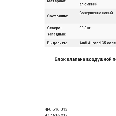
Материал:
алюминий
Совершенно новый
Состояние:
Северо-
00,8 кг
западный:
Выделить:
Audi Allroad C5 со
Блок клапана воздушной по
4F0 616 013
4Z7 616 013