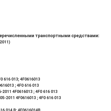
перечисленными транспортными средствами:
-2011)
F0 616 013; 4F0616013
616013 ; 4F0 616 013
6-2011 4F0616013 ; 4F0 616 013
005-2011 4F0616013 ; 4F0 616 013
616 014 B; 4E0616014B