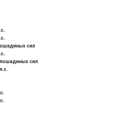
с.
с.
 лошадиных сил
с.
9 лошадиных сил
л.с.
с.
с.