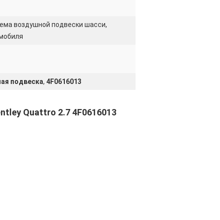
тема воздушной подвески шасси,
омобиля
ая подвеска
,
4F0616013
tley Quattro 2.7 4F0616013