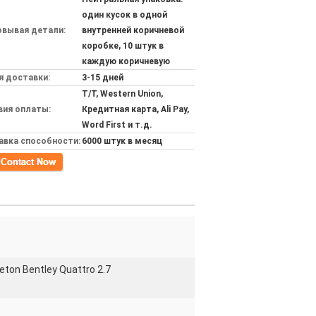
один кусок в одной
овывая детали:
внутренней коричневой
коробке, 10 штук в
каждую коричневую
я доставки:
3-15 дней
T/T, Western Union,
вия оплаты:
Кредитная карта, Ali Pay,
Word First и т.д.
авка способности:
6000 штук в месяц
кт
eton Bentley Quattro 2.7