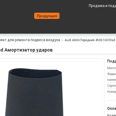
Продажа и под
Главная страница
Продукция
О Компании
Контакты
О
ект для ремонта подвеса воздуха
Audi A8d4 Передний 4h0616039ad
ad Амортизатор ударов
Подр
Место
Фирм
наиме
Серти
Номер
Опла
Колич