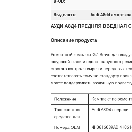
B-OD:
Выделить:
Audi A8d4 амортиз
АУДИ А8Д4 ПРЕДНЯЯ ВВЕДНАЯ 
Описание продукта
Ремонтный комплект GZ Bravo для воздуш
шнуровой ткани и одного наружного рез
строгого контроля сырья и передовых те
соответствовать тому же стандарту прои
может поддерживать воздушную подвеску
Положение
Комплект по ремонт
Транспортное
Audi A8D4 спереди
средство для
Номера OEM
4H0616039AD 4H061