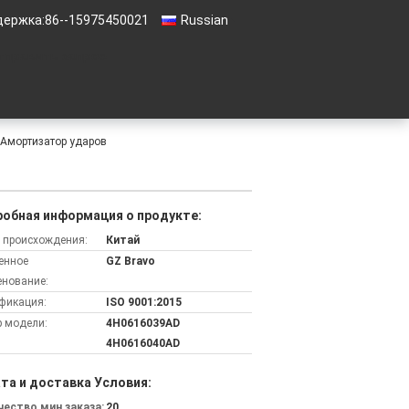
держка:
86--15975450021
Russian
тправить запрос
 Амортизатор ударов
обная информация о продукте:
 происхождения:
Китай
енное
GZ Bravo
нование:
фикация:
ISO 9001:2015
 модели:
4H0616039AD
4H0616040AD
та и доставка Условия:
ество мин заказа:
20