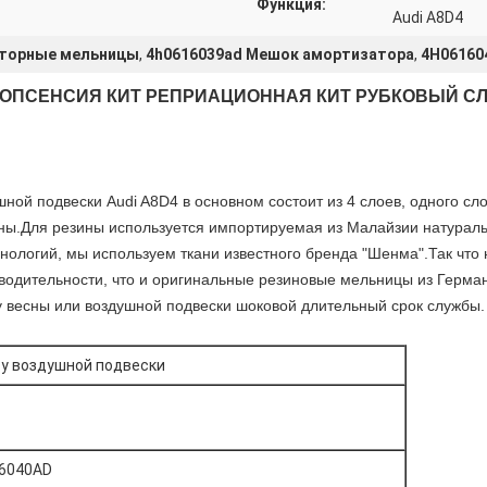
Функция:
Audi A8D4
аторные мельницы
,
4h0616039ad Мешок амортизатора
,
4H06160
СОПСЕНСИЯ КИТ РЕПРИАЦИОННАЯ КИТ РУБКОВЫЙ СЛ
ной подвески Audi A8D4 в основном состоит из 4 слоев, одного сло
ины.Для резины используется импортируемая из Малайзии натураль
хнологий, мы используем ткани известного бренда "Шенма".Так что
зводительности, что и оригинальные резиновые мельницы из Герма
 весны или воздушной подвески шоковой длительный срок службы.
у воздушной подвески
6040AD