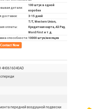
100 штук в одной
овывая детали:
коробке
я доставки:
3-15 дней
T/T, Western Union,
вия оплаты:
Кредитная карта, Ali Pay,
Word First и т.д.
авка способности:
10000 штук/месяцев
кт
D 4H0616040AD
 спереди
монта передней воздушной подвески