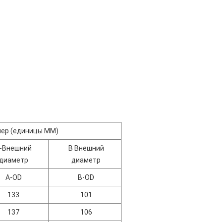
ер (единицы ММ)
-Внешний
B Внешний
диаметр
диаметр
A-OD
B-OD
133
101
137
106