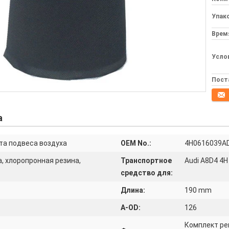
Упак
Врем
Усло
Пост
конта
а
та подвеса воздуха
OEM No.:
4H0616039A
, хлоропронная резина,
Транспортное
Audi A8D4 4H
средство для:
Длина:
190 mm
A-OD:
126
Комплект ре