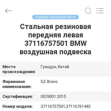
Воздушная
подвеска
поставщик.
Copyright
©
подвес воздуха bmw
2020
-
2025
Стальная резиновая
ДОМ
air-
suspensionshock.com.
передняя левая
All
Rights
Reserved.
ПРОДУКТЫ
37116757501 BMW
Developed
by
ECER
воздушная подвеска
О
НАС
Место
Гуандун, Китай
происхождения:
ПУТЕШЕСТВИЕ
Фирменное
GZ Bravo
наименование:
ФАБРИКИ
Сертификация:
ISO9001:2015
ПРОВЕРКА
Номер модели:
37116757501,37116761443