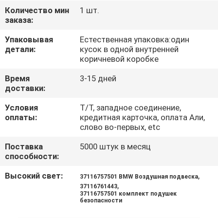
КАЧЕСТВА
Количество мин
1 шт.
заказа:
СВЯЖИТЕСЬ
Упаковывая
Естественная упаковка:один
детали:
кусок в одной внутренней
МЫ
коричневой коробке
Время
3-15 дней
СПРОСИТЕ
доставки:
ЦИТАТУ
Условия
T/T, западное соединение,
оплаты:
кредитная карточка, оплата Али,
слово во-первых, etc
Поставка
5000 штук в месяц
способности:
Высокий свет:
,
37116757501 BMW Воздушная подвеска
,
37116761443
37116757501 комплект подушек
безопасности