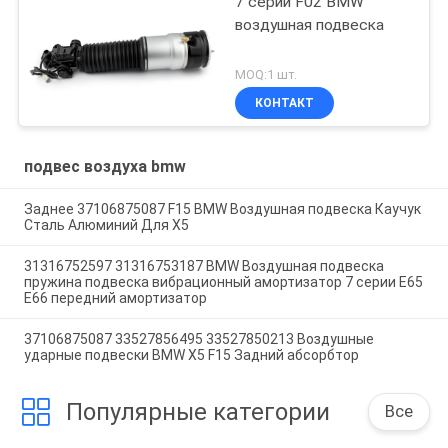
7 серии F02 BMW
воздушная подвеска
MOQ:1 шт.
КОНТАКТ
подвес воздуха bmw
Заднее 37106875087 F15 BMW Воздушная подвеска Каучук
Сталь Алюминий Для X5
31316752597 31316753187 BMW Воздушная подвеска
пружина подвеска вибрационный амортизатор 7 серии E65
E66 передний амортизатор
37106875087 33527856495 33527850213 Воздушные
ударные подвески BMW X5 F15 Задний абсорбтор
Популярные категории
Все