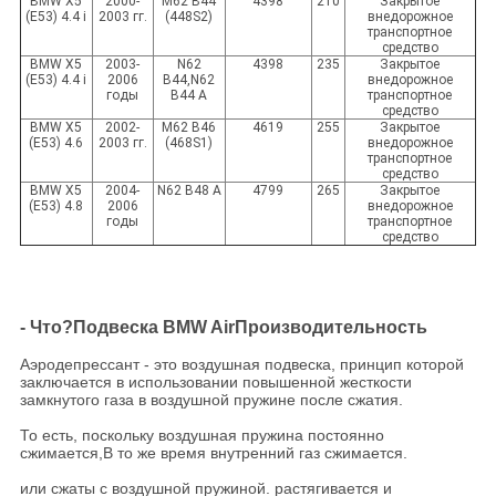
BMW X5
2000-
M62 B44
4398
210
Закрытое
(E53) 4.4 i
2003 гг.
(448S2)
внедорожное
транспортное
средство
BMW X5
2003-
N62
4398
235
Закрытое
(E53) 4.4 i
2006
B44,N62
внедорожное
годы
B44 A
транспортное
средство
BMW X5
2002-
M62 B46
4619
255
Закрытое
(E53) 4.6
2003 гг.
(468S1)
внедорожное
транспортное
средство
BMW X5
2004-
N62 B48 A
4799
265
Закрытое
(E53) 4.8
2006
внедорожное
годы
транспортное
средство
- Что?
Подвеска BMW Air
Производительность
Аэродепрессант - это воздушная подвеска, принцип которой
заключается в использовании повышенной жесткости
замкнутого газа в воздушной пружине после сжатия.
То есть, поскольку воздушная пружина постоянно
сжимается,
В то же время внутренний газ сжимается.
или сжаты с воздушной пружиной. растягивается и