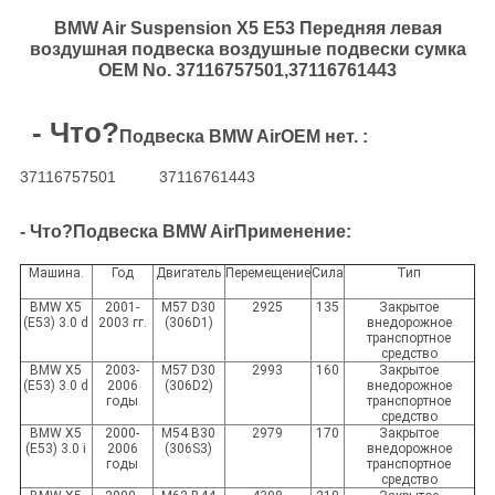
BMW Air Suspension X5 E53 Передняя левая
воздушная подвеска воздушные подвески сумка
OEM No. 37116757501,37116761443
- Что?
Подвеска BMW Air
OEM нет. :
37116757501
37116761443
- Что?
Подвеска BMW Air
Применение:
Машина.
Год
Двигатель
Перемещение
Сила
Тип
BMW X5
2001-
M57 D30
2925
135
Закрытое
(E53) 3.0 d
2003 гг.
(306D1)
внедорожное
транспортное
средство
BMW X5
2003-
M57 D30
2993
160
Закрытое
(E53) 3.0 d
2006
(306D2)
внедорожное
годы
транспортное
средство
BMW X5
2000-
M54 B30
2979
170
Закрытое
(E53) 3.0 i
2006
(306S3)
внедорожное
годы
транспортное
средство