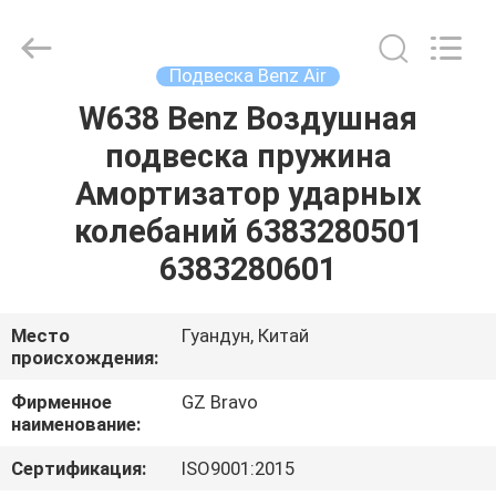
Мерседес
Бенц
поставщик.
Copyright
©
Подвеска Benz Air
2020
-
2025
W638 Benz Воздушная
ДОМ
air-
suspensionshock.com.
подвеска пружина
All
Rights
Reserved.
ПРОДУКТЫ
Амортизатор ударных
Developed
by
ECER
колебаний 6383280501
О
6383280601
НАС
Место
Гуандун, Китай
происхождения:
ПУТЕШЕСТВИЕ
ФАБРИКИ
Фирменное
GZ Bravo
наименование:
ПРОВЕРКА
Сертификация:
ISO9001:2015