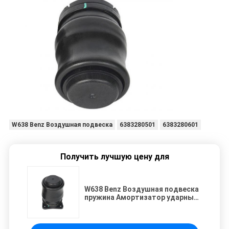
W638 Benz Воздушная подвеска
6383280501
6383280601
Получить лучшую цену для
W638 Benz Воздушная подвеска
пружина Амортизатор ударных
колебаний 6383280501
6383280601