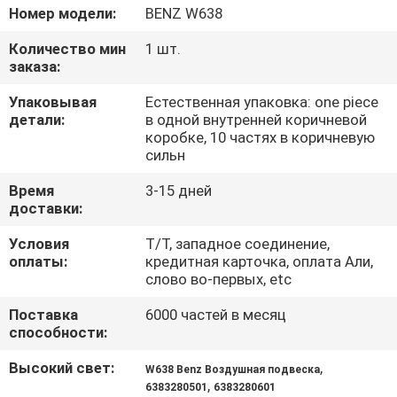
КАЧЕСТВА
Номер модели:
BENZ W638
Количество мин
1 шт.
СВЯЖИТЕСЬ
заказа:
МЫ
Упаковывая
Естественная упаковка: one piece
детали:
в одной внутренней коричневой
коробке, 10 частях в коричневую
СПРОСИТЕ
сильн
ЦИТАТУ
Время
3-15 дней
доставки:
Условия
T/T, западное соединение,
оплаты:
кредитная карточка, оплата Али,
слово во-первых, etc
Поставка
6000 частей в месяц
способности:
Высокий свет:
,
W638 Benz Воздушная подвеска
,
6383280501
6383280601