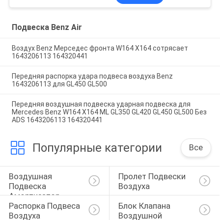
Подвеска Benz Air
Воздух Benz Мерседес фронта W164 X164 сотрясает
1643206113 164320441
Передняя распорка удара подвеса воздуха Benz
1643206113 для GL450 GL500
Передняя воздушная подвеска ударная подвеска для
Mercedes Benz W164 X164 ML GL350 GL420 GL450 GL500 Без
ADS 1643206113 164320441
Популярные категории
Все
Воздушная 
Пролет Подвески 
Подвеска 
Воздуха
Амортизатор 
Распорка Подвеса 
Блок Клапана 
Ударов
Воздуха
Воздушной 