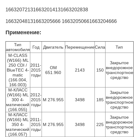
1663207213
1663201413
1663202838
1663204813
1663205666 1663205066
1663204666
Применение:
Тип
Год
Двигатель
Перемещение
Сила
Тип
автомобиля
M-CLASS
(W166) ML
Закрытое
250 CDI /
2011-
ОМ
внедорожное
BlueTEC 4-
2015
2143
150
651.960
транспортное
matic
годы
средство
(166.004,
166.003)
М-КЛАСС
Закрытое
(W166) ML
2012-
внедорожное
300 4-
2015
М 276.955
3498
185
транспортное
матический
годы
средство
(166.055)
М-КЛАСС
Закрытое
(W166) ML
2011-
внедорожное
350 4-
2015
М 276.955
3498
225
транспортное
матический
годы
средство
(166.057)