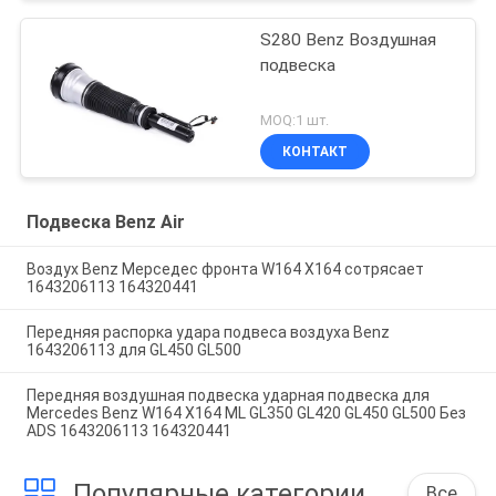
S280 Benz Воздушная
подвеска
MOQ:1 шт.
КОНТАКТ
Подвеска Benz Air
Воздух Benz Мерседес фронта W164 X164 сотрясает
1643206113 164320441
Передняя распорка удара подвеса воздуха Benz
1643206113 для GL450 GL500
Передняя воздушная подвеска ударная подвеска для
Mercedes Benz W164 X164 ML GL350 GL420 GL450 GL500 Без
ADS 1643206113 164320441
Популярные категории
Все