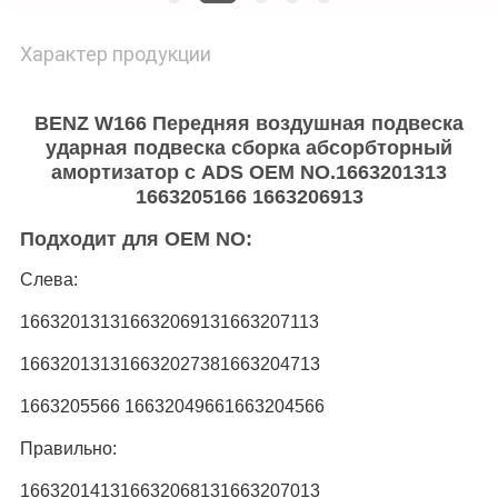
Характер продукции
BENZ W166 Передняя воздушная подвеска
ударная подвеска сборка абсорбторный
амортизатор с ADS OEM NO.1663201313
1663205166 1663206913
Подходит для OEM NO:
Слева:
1663201313
1663206913
1663207113
1663201313
1663202738
1663204713
1663205566 1663204966
1663204566
Правильно:
1663201413
1663206813
1663207013