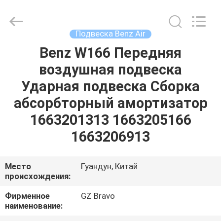
Mercedes
Benz
поставщик.
Copyright
©
Подвеска Benz Air
2020
-
2025
Benz W166 Передняя
ДОМ
air-
suspensionshock.com.
воздушная подвеска
All
Rights
Reserved.
ПРОДУКТЫ
Ударная подвеска Сборка
Developed
by
ECER
абсорбторный амортизатор
О
1663201313 1663205166
НАС
1663206913
ПУТЕШЕСТВИЕ
Место
Гуандун, Китай
происхождения:
ФАБРИКИ
Фирменное
GZ Bravo
наименование:
ПРОВЕРКА