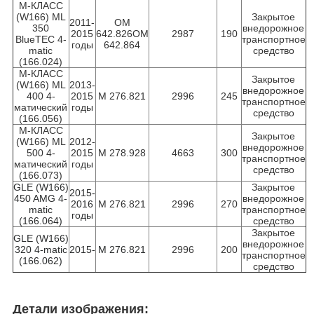
М-КЛАСС
(W166) ML
Закрытое
2011-
ОМ
350
внедорожное
2015
642.826ОМ
2987
190
BlueTEC 4-
транспортное
годы
642.864
matic
средство
(166.024)
М-КЛАСС
Закрытое
(W166) ML
2013-
внедорожное
400 4-
2015
М 276.821
2996
245
транспортное
матический
годы
средство
(166.056)
М-КЛАСС
Закрытое
(W166) ML
2012-
внедорожное
500 4-
2015
М 278.928
4663
300
транспортное
матический
годы
средство
(166.073)
GLE (W166)
Закрытое
2015-
450 AMG 4-
внедорожное
2016
М 276.821
2996
270
matic
транспортное
годы
(166.064)
средство
Закрытое
GLE (W166)
внедорожное
320 4-matic
2015-
М 276.821
2996
200
транспортное
(166.062)
средство
Детали изображения: