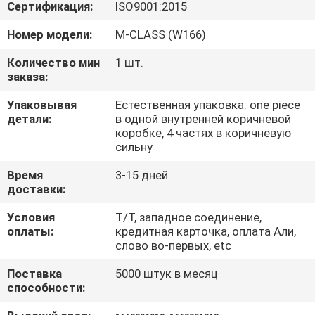
КАЧЕСТВА
Сертификация:
ISO9001:2015
Номер модели:
M-CLASS (W166)
СВЯЖИТЕСЬ
Количество мин
1 шт.
МЫ
заказа:
Упаковывая
Естественная упаковка: one piece
детали:
в одной внутренней коричневой
СПРОСИТЕ
коробке, 4 частях в коричневую
ЦИТАТУ
сильну
Время
3-15 дней
доставки:
Условия
T/T, западное соединение,
оплаты:
кредитная карточка, оплата Али,
слово во-первых, etc
Поставка
5000 штук в месяц
способности: