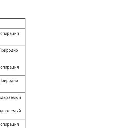
аспирация
 Природно
аспирация
 Природно
 вдыхаемый
 вдыхаемый
аспирация