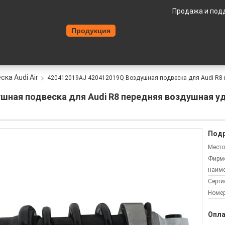
Продажа и под
Главная страница
Продукция
О Компании
Контакты
О
ска Audi Air
420412019AJ 420412019Q Воздушная подвеска для Audi R8 
шная подвеска для Audi R8 передняя воздушная у
Подр
Место
Фирм
наиме
Серти
Номер
Опла