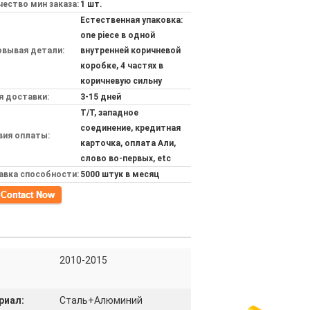
ество мин заказа:
1 шт.
Естественная упаковка:
one piece в одной
овывая детали:
внутренней коричневой
коробке, 4 частях в
коричневую сильну
я доставки:
3-15 дней
T/T, западное
соединение, кредитная
вия оплаты:
карточка, оплата Али,
слово во-первых, etc
авка способности:
5000 штук в месяц
кт
2010-2015
риал:
Сталь+Алюминий