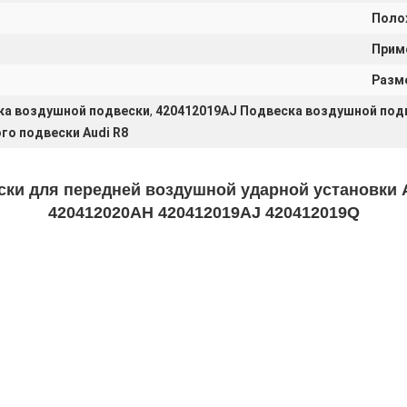
Поло
Прим
Разм
ка воздушной подвески
,
420412019AJ Подвеска воздушной под
о подвески Audi R8
ски для передней воздушной ударной установки 
420412020AH 420412019AJ 420412019Q