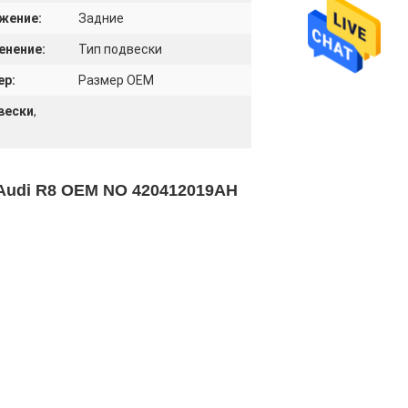
жение:
Задние
енение:
Тип подвески
ер:
Размер OEM
вески
,
Audi R8 OEM NO 420412019AH