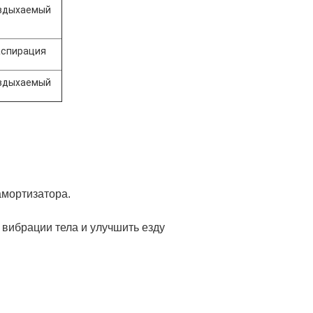
 вдыхаемый
аспирация
 вдыхаемый
амортизатора.
вибрации тела и улучшить езду