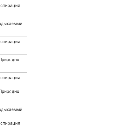
аспирация
 вдыхаемый
аспирация
 Природно
аспирация
 Природно
 вдыхаемый
аспирация