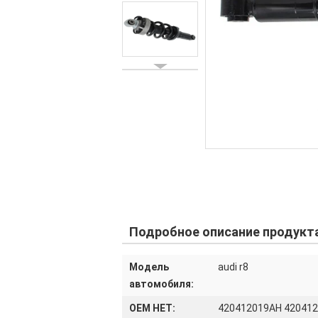
Подробное описание продукт
Модель
audi r8
автомобиля:
OEM НЕТ:
420412019AH 420412