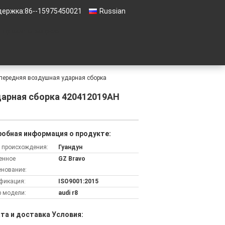
держка:
86--15975450021
Russian
тправить запрос
передняя воздушная ударная сборка
дарная сборка 420412019AH
обная информация о продукте:
 происхождения:
Гуандун
енное
GZ Bravo
нование:
фикация:
ISO9001:2015
 модели:
audi r8
та и доставка Условия: