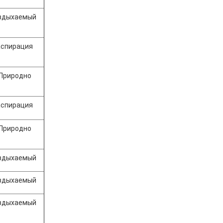
 вдыхаемый
аспирация
 Природно
аспирация
 Природно
 вдыхаемый
 вдыхаемый
 вдыхаемый