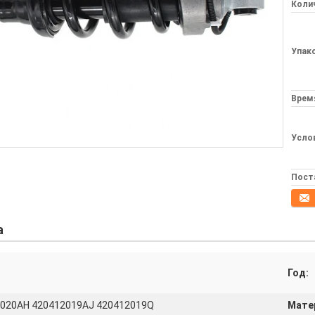
Колич
Упак
Врем
Усло
Пост
конта
а
Год:
020AH 420412019AJ 420412019Q
Мате