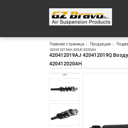
Главная страница
Продукция
Подве
420412019AH 420412020AH
420412019AJ 420412019Q Возду
420412020AH