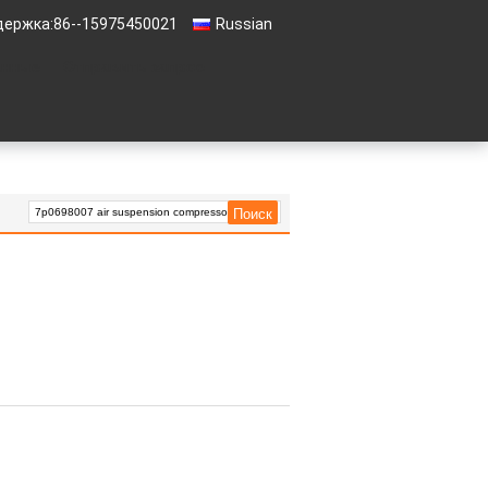
держка:
86--15975450021
Russian
анные
Отправить запрос