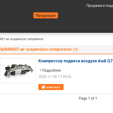
Продажа и под
Главная страница
Продукция
О Компании
контактные д
007 air suspension compressor
7p0698007 air suspension compressor
(1)
Компрессор подвеса воздуха Audi Q7
Подробнее
2020-11-06 17:39:56
контакт
Page 1 of 1