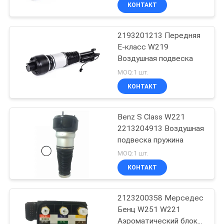
КАЧЕСТВА
КОНТАКТ
2193201213 Передняя
СВЯЖИТЕСЬ
E-класс W219
МЫ
Воздушная подвеска
MOQ:1 шт.
СПРОСИТЕ
КОНТАКТ
ЦИТАТУ
Benz S Class W221
2213204913 Воздушная
КАРТА
подвеска пружина
САЙТА
MOQ:1 шт.
КОНТАКТ
PRIVACY
2123200358 Мерседес
POLICY
Бенц W251 W221
Аэроматический блок