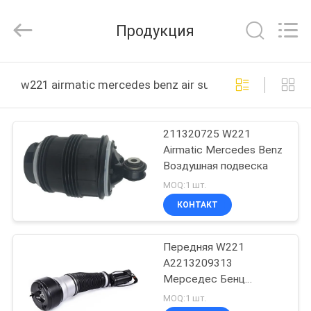
Auto
Parts
Limited.
Продукция
All
Rights
Reserved.
Developed
by
ДОМ
ECER
w221 airmatic mercedes benz air suspension онлайн 
ПРОДУКТЫ
211320725 W221
Airmatic Mercedes Benz
О
Воздушная подвеска
НАС
MOQ:1 шт.
КОНТАКТ
ПУТЕШЕСТВИЕ
Передняя W221
ФАБРИКИ
A2213209313
Мерседес Бенц
ПРОВЕРКА
Airmatic Shocks
MOQ:1 шт.